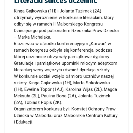
Literacki sukces uczennic
Kinga Gajkowska (1H) i Jolanta Tuzimek (2A)
otrzymały wyróżnienie w konkursie literackim, który
odbył się w ramach II Malborskiego Kongresu
Dziecięcego pod patronatem Rzecznika Praw Dziecka
– Marka Michalaka.
6 czerwca w ośrodku konferencyjnym „Karwan” w
ramach kongresu odbyła się konferencja, podczas
której uczennice otrzymały pamiątkowe dyplomy.
Gratulacje i pamiątkowe upominki młodym adeptkom
literackiej weny wręczyła również dyrekcja szkoły.
W konkursie udział wzięło ośmioro uczniów naszej
szkoły: Kinga Gajkowska (1H), Marta Sokołowska
(1H), Ewelina Topór (1AJ), Karolina Wijas (2L), Magda
Meksuła (2L), Paulina Bona (2A), Jolanta Tuzimek
(2A), Tobiasz Popis (2K).
Organizatorem konkursu byli: Komitet Ochrony Praw
Dziecka w Malborku oraz Malborskie Centrum Kultury
i Edukacji.